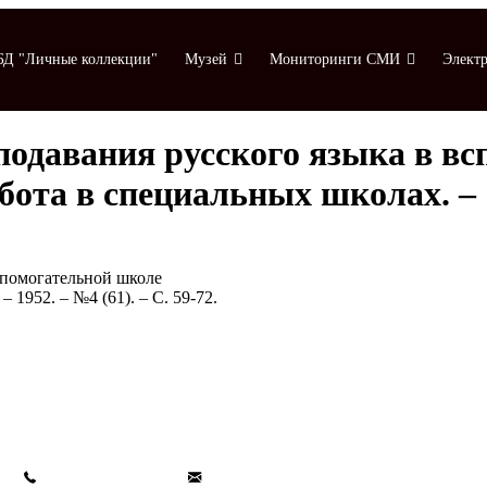
БД "Личные коллекции"
Музей
Мониторинги СМИ
Электр
подавания русского языка в вс
та в специальных школах. – 195
спомогательной школе
 1952. – №4 (61). – С. 59-72.
Мониторинги СМИ
Электронная библиотека
К 80-летию ВОВ
Указатель статей
+7 (499) 245-04-52
info@ikp.email