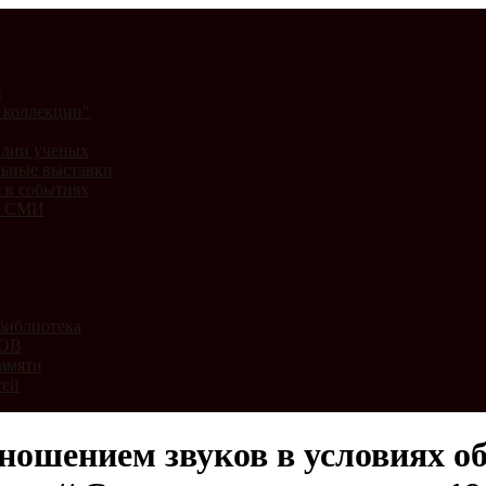
и
 коллекции"
лии ученых
ьные выставки
 в событиях
и СМИ
библиотека
ВОВ
амяти
тей
ношением звуков в условиях о