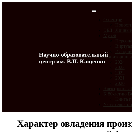
О центре
Новост
ЭБД "Личные
Музей
Персона
Виртуал
История
Научно-образовательный
Мониторинг
центр им. В.П. Кащенко
2024
2023
2022
2021
2020
Электронная 
К 80-летию 
Книга п
Указатель ста
Характер овладения произ