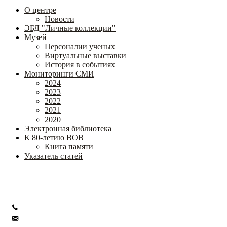
О центре
Новости
ЭБД "Личные коллекции"
Музей
Персоналии ученых
Виртуальные выставки
История в событиях
Мониторинги СМИ
2024
2023
2022
2021
2020
Электронная библиотека
К 80-летию ВОВ
Книга памяти
Указатель статей
Федеральное государственное бюджетное научное учреждение
«Институт коррекционной педагогики»
+7 (499) 245-04-52
info@ikp.email