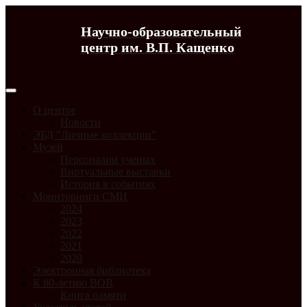
Научно-образовательный
центр им. В.П. Кащенко
О центре
Новости
ЭБД "Личные коллекции"
Музей
Персоналии ученых
Виртуальные выставки
История в событиях
Мониторинги СМИ
2024
2023
2022
2021
2020
Электронная библиотека
К 80-летию ВОВ
Книга памяти