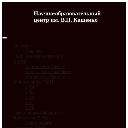
Научно-образовательный
центр им. В.П. Кащенко
О центре
Новости
ЭБД "Личные коллекции"
Музей
Персоналии ученых
Виртуальные выставки
История в событиях
Мониторинги СМИ
2024
2023
2022
2021
2020
Электронная библиотека
К 80-летию ВОВ
Книга памяти