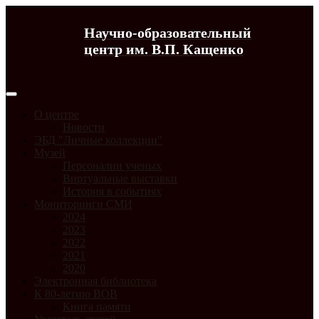
Научно-образовательный
центр им. В.П. Кащенко
О центре
Новости
ЭБД "Личные коллекции"
Музей
Персоналии ученых
Виртуальные выставки
История в событиях
Мониторинги СМИ
2024
2023
2022
2021
2020
Электронная библиотека
К 80-летию ВОВ
Книга памяти