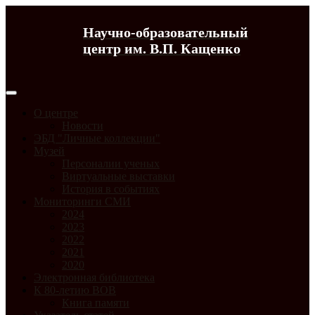
Научно-образовательный
центр им. В.П. Кащенко
О центре
Новости
ЭБД "Личные коллекции"
Музей
Персоналии ученых
Виртуальные выставки
История в событиях
Мониторинги СМИ
2024
2023
2022
2021
2020
Электронная библиотека
К 80-летию ВОВ
Книга памяти