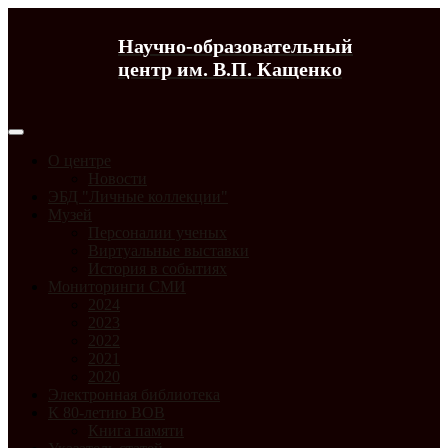
Научно-образовательный
центр им. В.П. Кащенко
О центре
Новости
ЭБД "Личные коллекции"
Музей
Персоналии ученых
Виртуальные выставки
История в событиях
Мониторинги СМИ
2024
2023
2022
2021
2020
Электронная библиотека
К 80-летию ВОВ
Книга памяти