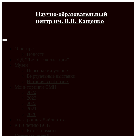
Научно-образовательный
центр им. В.П. Кащенко
О центре
Новости
ЭБД "Личные коллекции"
Музей
Персоналии ученых
Виртуальные выставки
История в событиях
Мониторинги СМИ
2024
2023
2022
2021
2020
Электронная библиотека
К 80-летию ВОВ
Книга памяти