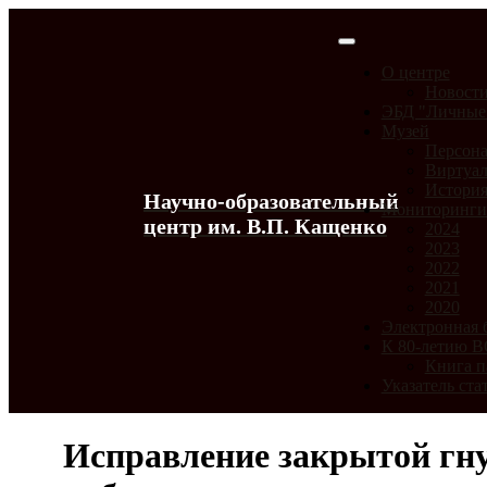
О центре
Новост
ЭБД "Личные
Музей
Персона
Виртуал
История
Научно-образовательный
Мониторинг
центр им. В.П. Кащенко
2024
2023
2022
2021
2020
Электронная 
К 80-летию 
Книга п
Указатель ста
Исправление закрытой гну