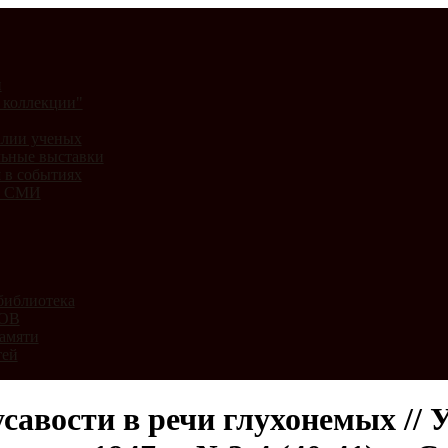
и
 коллекции"
лии ученых
ьные выставки
 в событиях
и СМИ
библиотека
ВОВ
амяти
тей
савости в речи глухонемых // 