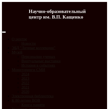
Научно-образовательный
центр им. В.П. Кащенко
О центре
Новости
ЭБД "Личные коллекции"
Музей
Персоналии ученых
Виртуальные выставки
История в событиях
Мониторинги СМИ
2024
2023
2022
2021
2020
Электронная библиотека
К 80-летию ВОВ
Книга памяти