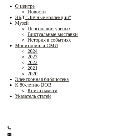
О центре
Новости
ЭБД "Личные коллекции"
Музей
Персоналии ученых
Виртуальные выставки
История в событиях
Мониторинги СМИ
2024
2023
2022
2021
2020
Электронная библиотека
К 80-летию ВОВ
Книга памяти
Указатель статей
Федеральное государственное бюджетное научное учреждение
«Институт коррекционной педагогики»
+7 (499) 245-04-52
info@ikp.email