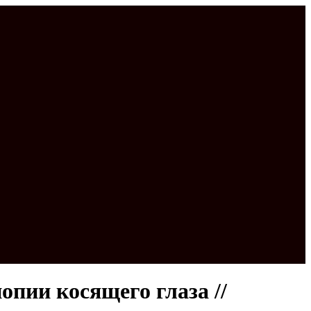
опии косящего глаза //