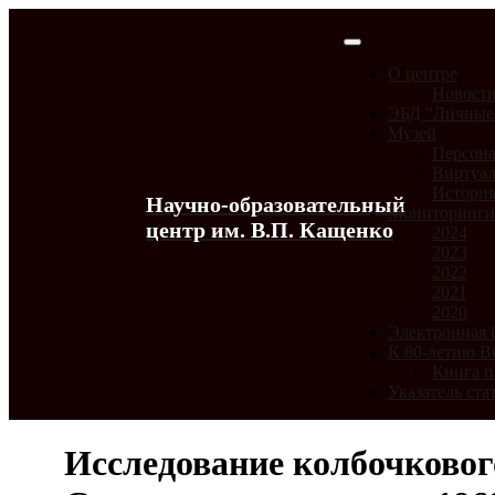
О центре
Новост
ЭБД "Личные
Музей
Персона
Виртуал
История
Научно-образовательный
Мониторинг
центр им. В.П. Кащенко
2024
2023
2022
2021
2020
Электронная 
К 80-летию 
Книга п
Указатель ста
Исследование колбочкового