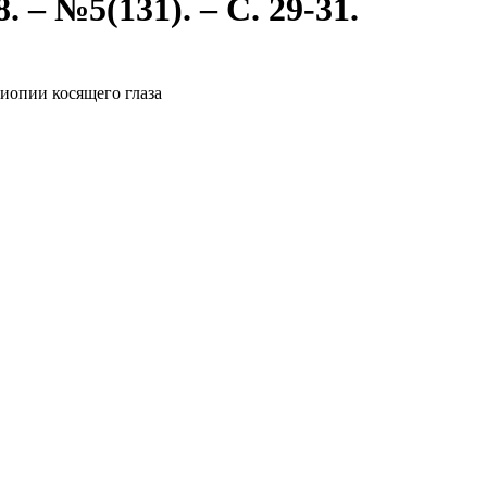
 – №5(131). – С. 29-31.
иопии косящего глаза