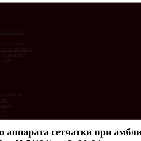
и
 коллекции"
лии ученых
ьные выставки
 в событиях
и СМИ
библиотека
ВОВ
амяти
тей
 аппарата сетчатки при амбли