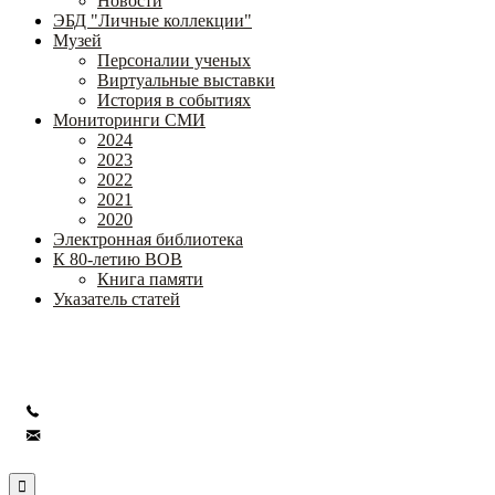
Новости
ЭБД "Личные коллекции"
Музей
Персоналии ученых
Виртуальные выставки
История в событиях
Мониторинги СМИ
2024
2023
2022
2021
2020
Электронная библиотека
К 80-летию ВОВ
Книга памяти
Указатель статей
Федеральное государственное бюджетное научное учреждение
«Институт коррекционной педагогики»
+7 (499) 245-04-52
info@ikp.email
