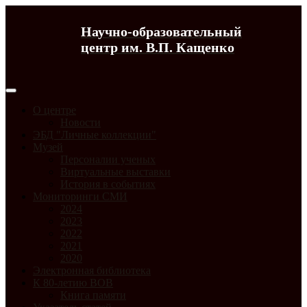
Научно-образовательный
центр им. В.П. Кащенко
О центре
Новости
ЭБД "Личные коллекции"
Музей
Персоналии ученых
Виртуальные выставки
История в событиях
Мониторинги СМИ
2024
2023
2022
2021
2020
Электронная библиотека
К 80-летию ВОВ
Книга памяти