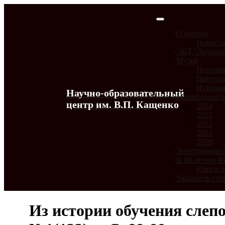
О центре
Новост
ЭБД "Личные
Музей
Персона
Виртуал
История
Научно-образовательный
Мониторинг
центр им. В.П. Кащенко
2024
2023
2022
2021
2020
Электронная 
К 80-летию 
Книга п
Указатель ста
Из истории обучения слепо