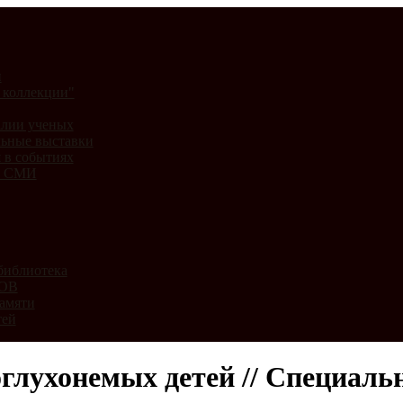
и
 коллекции"
лии ученых
ьные выставки
 в событиях
и СМИ
библиотека
ВОВ
амяти
тей
глухонемых детей // Специальн