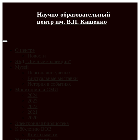
Научно-образовательный
центр им. В.П. Кащенко
О центре
Новости
ЭБД "Личные коллекции"
Музей
Персоналии ученых
Виртуальные выставки
История в событиях
Мониторинги СМИ
2024
2023
2022
2021
2020
Электронная библиотека
К 80-летию ВОВ
Книга памяти