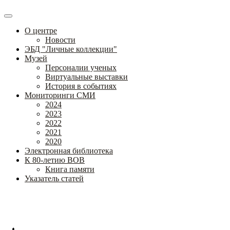
О центре
Новости
ЭБД "Личные коллекции"
Музей
Персоналии ученых
Виртуальные выставки
История в событиях
Мониторинги СМИ
2024
2023
2022
2021
2020
Электронная библиотека
К 80-летию ВОВ
Книга памяти
Указатель статей
Федеральное государственное бюджетное научное учреждение
«Институт коррекционной педагогики»