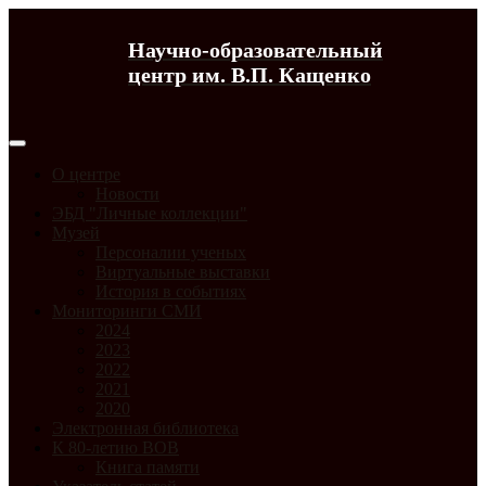
Научно-образовательный
центр им. В.П. Кащенко
О центре
Новости
ЭБД "Личные коллекции"
Музей
Персоналии ученых
Виртуальные выставки
История в событиях
Мониторинги СМИ
2024
2023
2022
2021
2020
Электронная библиотека
К 80-летию ВОВ
Книга памяти