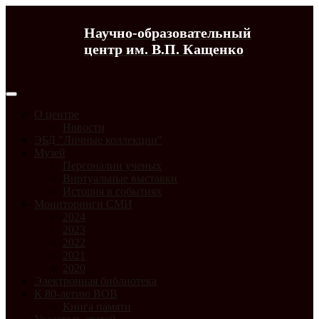
Научно-образовательный
центр им. В.П. Кащенко
О центре
Новости
ЭБД "Личные коллекции"
Музей
Персоналии ученых
Виртуальные выставки
История в событиях
Мониторинги СМИ
2024
2023
2022
2021
2020
Электронная библиотека
К 80-летию ВОВ
Книга памяти