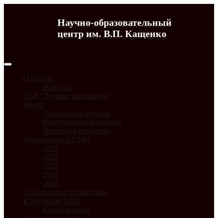
Научно-образовательный
центр им. В.П. Кащенко
О центре
Новости
ЭБД "Личные коллекции"
Музей
Персоналии ученых
Виртуальные выставки
История в событиях
Мониторинги СМИ
2024
2023
2022
2021
2020
Электронная библиотека
К 80-летию ВОВ
Книга памяти