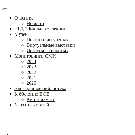
О центре
Новости
ЭБД "Личные коллекции"
Музей
Персоналии ученых
Виртуальные выставки
История в событиях
Мониторинги СМИ
2024
2023
2022
2021
2020
Электронная библиотека
К 80-летию ВОВ
Книга памяти
Указатель статей
Федеральное государственное бюджетное научное учреждение
«Институт коррекционной педагогики»