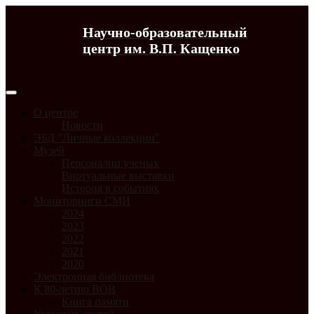
Научно-образовательный
центр им. В.П. Кащенко
О центре
Новости
ЭБД "Личные коллекции"
Музей
Персоналии ученых
Виртуальные выставки
История в событиях
Мониторинги СМИ
2024
2023
2022
2021
2020
Электронная библиотека
К 80-летию ВОВ
Книга памяти