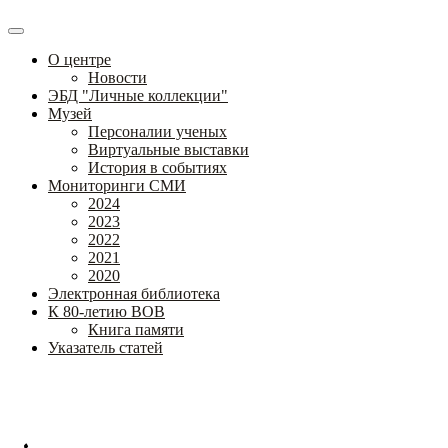
О центре
Новости
ЭБД "Личные коллекции"
Музей
Персоналии ученых
Виртуальные выставки
История в событиях
Мониторинги СМИ
2024
2023
2022
2021
2020
Электронная библиотека
К 80-летию ВОВ
Книга памяти
Указатель статей
Федеральное государственное бюджетное научное учреждение
«Институт коррекционной педагогики»