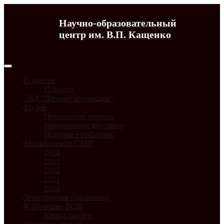
Научно-образовательный
центр им. В.П. Кащенко
О центре
Новости
ЭБД "Личные коллекции"
Музей
Персоналии ученых
Виртуальные выставки
История в событиях
Мониторинги СМИ
2024
2023
2022
2021
2020
Электронная библиотека
К 80-летию ВОВ
Книга памяти