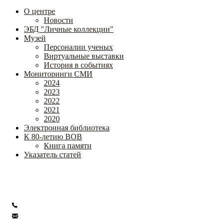
О центре
Новости
ЭБД "Личные коллекции"
Музей
Персоналии ученых
Виртуальные выставки
История в событиях
Мониторинги СМИ
2024
2023
2022
2021
2020
Электронная библиотека
К 80-летию ВОВ
Книга памяти
Указатель статей
Федеральное государственное бюджетное научное учреждение
«Институт коррекционной педагогики»
+7 (499) 245-04-52
info@ikp.email