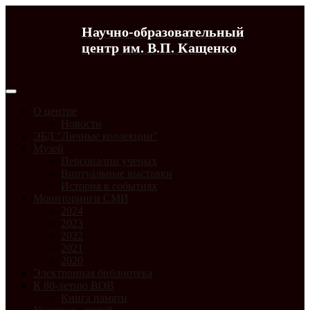
Научно-образовательный
центр им. В.П. Кащенко
О центре
Новости
ЭБД "Личные коллекции"
Музей
Персоналии ученых
Виртуальные выставки
История в событиях
Мониторинги СМИ
2024
2023
2022
2021
2020
Электронная библиотека
К 80-летию ВОВ
Книга памяти