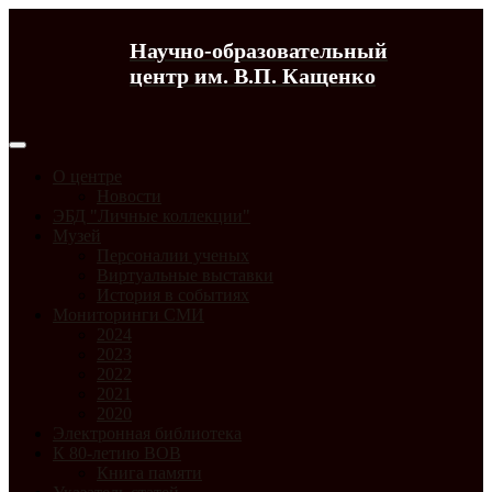
Научно-образовательный
центр им. В.П. Кащенко
О центре
Новости
ЭБД "Личные коллекции"
Музей
Персоналии ученых
Виртуальные выставки
История в событиях
Мониторинги СМИ
2024
2023
2022
2021
2020
Электронная библиотека
К 80-летию ВОВ
Книга памяти