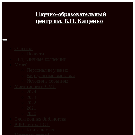
Научно-образовательный
центр им. В.П. Кащенко
О центре
Новости
ЭБД "Личные коллекции"
Музей
Персоналии ученых
Виртуальные выставки
История в событиях
Мониторинги СМИ
2024
2023
2022
2021
2020
Электронная библиотека
К 80-летию ВОВ
Книга памяти