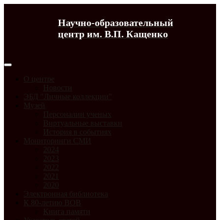
Научно-образовательный
центр им. В.П. Кащенко
О центре
Новости
ЭБД "Личные коллекции"
Музей
Персоналии ученых
Виртуальные выставки
История в событиях
Мониторинги СМИ
2024
2023
2022
2021
2020
Электронная библиотека
К 80-летию ВОВ
Книга памяти