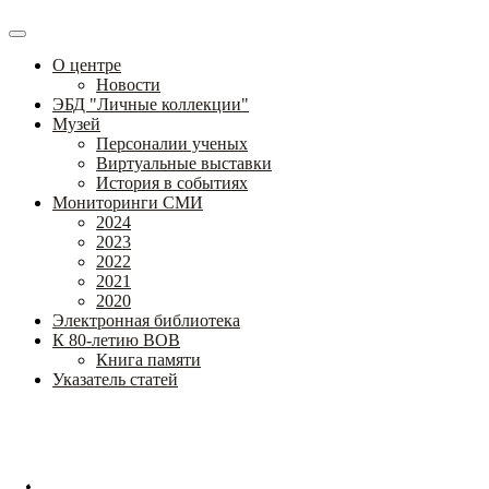
О центре
Новости
ЭБД "Личные коллекции"
Музей
Персоналии ученых
Виртуальные выставки
История в событиях
Мониторинги СМИ
2024
2023
2022
2021
2020
Электронная библиотека
К 80-летию ВОВ
Книга памяти
Указатель статей
Федеральное государственное бюджетное научное учреждение
«Институт коррекционной педагогики»