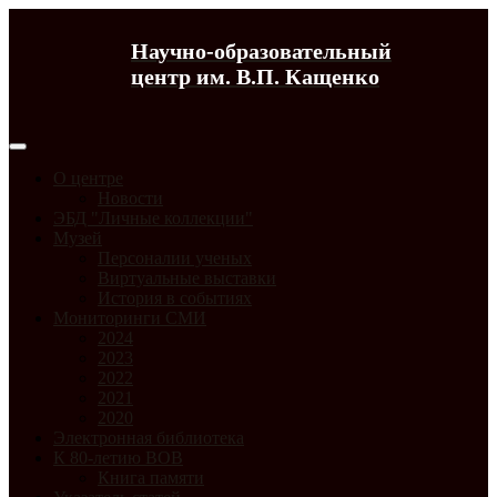
Научно-образовательный
центр им. В.П. Кащенко
О центре
Новости
ЭБД "Личные коллекции"
Музей
Персоналии ученых
Виртуальные выставки
История в событиях
Мониторинги СМИ
2024
2023
2022
2021
2020
Электронная библиотека
К 80-летию ВОВ
Книга памяти