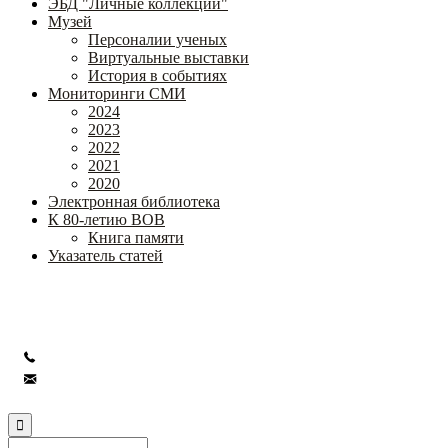
ЭБД "Личные коллекции"
Музей
Персоналии ученых
Виртуальные выставки
История в событиях
Мониторинги СМИ
2024
2023
2022
2021
2020
Электронная библиотека
К 80-летию ВОВ
Книга памяти
Указатель статей
Федеральное государственное бюджетное научное учреждение
«Институт коррекционной педагогики»
+7 (499) 245-04-52
info@ikp.email
