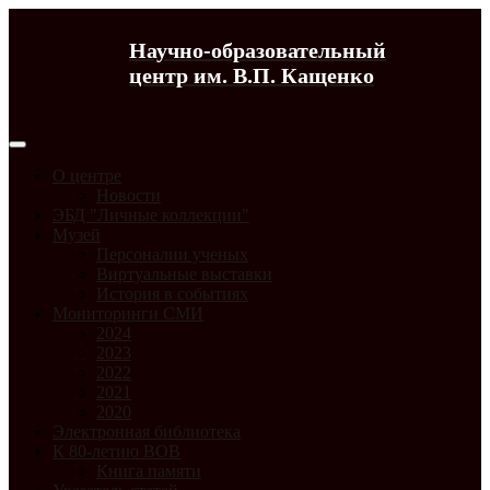
Научно-образовательный
центр им. В.П. Кащенко
О центре
Новости
ЭБД "Личные коллекции"
Музей
Персоналии ученых
Виртуальные выставки
История в событиях
Мониторинги СМИ
2024
2023
2022
2021
2020
Электронная библиотека
К 80-летию ВОВ
Книга памяти