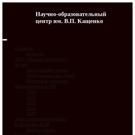
Научно-образовательный
центр им. В.П. Кащенко
О центре
Новости
ЭБД "Личные коллекции"
Музей
Персоналии ученых
Виртуальные выставки
История в событиях
Мониторинги СМИ
2024
2023
2022
2021
2020
Электронная библиотека
К 80-летию ВОВ
Книга памяти