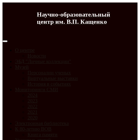
Научно-образовательный
центр им. В.П. Кащенко
О центре
Новости
ЭБД "Личные коллекции"
Музей
Персоналии ученых
Виртуальные выставки
История в событиях
Мониторинги СМИ
2024
2023
2022
2021
2020
Электронная библиотека
К 80-летию ВОВ
Книга памяти