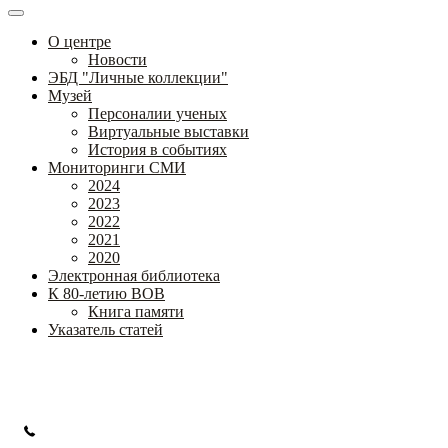
О центре
Новости
ЭБД "Личные коллекции"
Музей
Персоналии ученых
Виртуальные выставки
История в событиях
Мониторинги СМИ
2024
2023
2022
2021
2020
Электронная библиотека
К 80-летию ВОВ
Книга памяти
Указатель статей
Федеральное государственное бюджетное научное учреждение
«Институт коррекционной педагогики»
+7 (499) 245-04-52