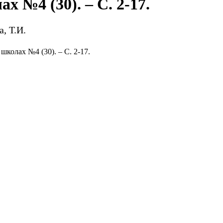
 №4 (30). – С. 2-17.
, Т.И.
школах №4 (30). – С. 2-17.