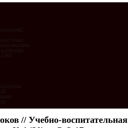
и
 коллекции"
лии ученых
ьные выставки
 в событиях
и СМИ
библиотека
ВОВ
амяти
тей
ков // Учебно-воспитательная