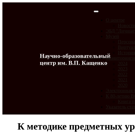
О центре
Новост
ЭБД "Личные
Музей
Персона
Виртуал
История
Научно-образовательный
Мониторинг
центр им. В.П. Кащенко
2024
2023
2022
2021
2020
Электронная 
К 80-летию 
Книга п
Указатель ста
К методике предметных уро