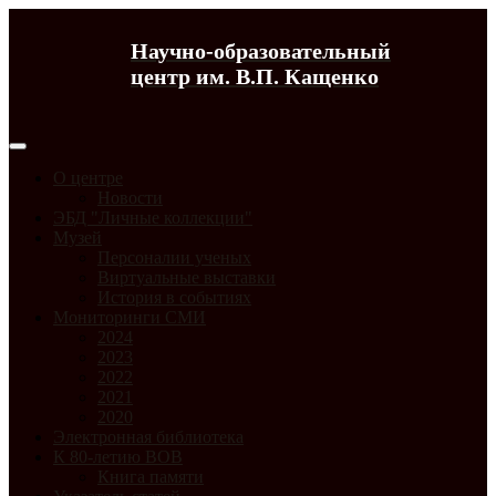
Научно-образовательный
центр им. В.П. Кащенко
О центре
Новости
ЭБД "Личные коллекции"
Музей
Персоналии ученых
Виртуальные выставки
История в событиях
Мониторинги СМИ
2024
2023
2022
2021
2020
Электронная библиотека
К 80-летию ВОВ
Книга памяти