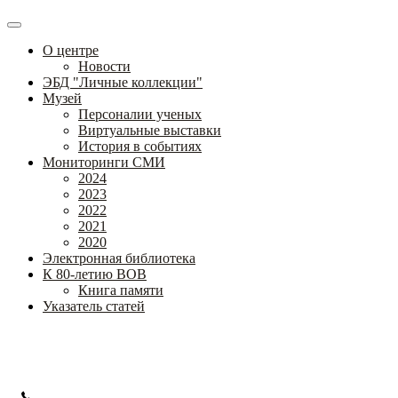
О центре
Новости
ЭБД "Личные коллекции"
Музей
Персоналии ученых
Виртуальные выставки
История в событиях
Мониторинги СМИ
2024
2023
2022
2021
2020
Электронная библиотека
К 80-летию ВОВ
Книга памяти
Указатель статей
Федеральное государственное бюджетное научное учреждение
«Институт коррекционной педагогики»
+7 (499) 245-04-52