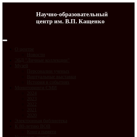
Научно-образовательный
центр им. В.П. Кащенко
О центре
Новости
ЭБД "Личные коллекции"
Музей
Персоналии ученых
Виртуальные выставки
История в событиях
Мониторинги СМИ
2024
2023
2022
2021
2020
Электронная библиотека
К 80-летию ВОВ
Книга памяти