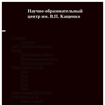
Научно-образовательный
центр им. В.П. Кащенко
О центре
Новости
ЭБД "Личные коллекции"
Музей
Персоналии ученых
Виртуальные выставки
История в событиях
Мониторинги СМИ
2024
2023
2022
2021
2020
Электронная библиотека
К 80-летию ВОВ
Книга памяти