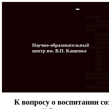
О центре
Новост
ЭБД "Личные
Музей
Персона
Виртуал
История
Научно-образовательный
Мониторинг
центр им. В.П. Кащенко
2024
2023
2022
2021
2020
Электронная 
К 80-летию 
Книга п
Указатель ста
К вопросу о воспитании с