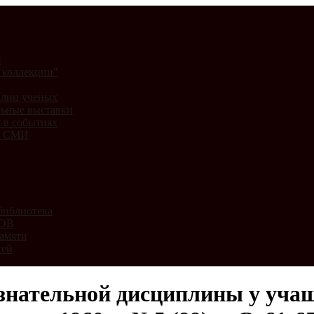
и
 коллекции"
лии ученых
ьные выставки
 в событиях
и СМИ
библиотека
ВОВ
амяти
тей
ознательной дисциплины у уча