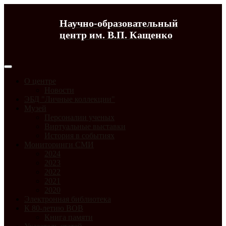
Научно-образовательный
центр им. В.П. Кащенко
О центре
Новости
ЭБД "Личные коллекции"
Музей
Персоналии ученых
Виртуальные выставки
История в событиях
Мониторинги СМИ
2024
2023
2022
2021
2020
Электронная библиотека
К 80-летию ВОВ
Книга памяти