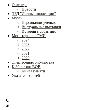
О центре
Новости
ЭБД "Личные коллекции"
Музей
Персоналии ученых
Виртуальные выставки
История в событиях
Мониторинги СМИ
2024
2023
2022
2021
2020
Электронная библиотека
К 80-летию ВОВ
Книга памяти
Указатель статей
Федеральное государственное бюджетное научное учреждение
«Институт коррекционной педагогики»
+7 (499) 245-04-52
info@ikp.email