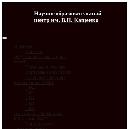
Научно-образовательный
центр им. В.П. Кащенко
О центре
Новости
ЭБД "Личные коллекции"
Музей
Персоналии ученых
Виртуальные выставки
История в событиях
Мониторинги СМИ
2024
2023
2022
2021
2020
Электронная библиотека
К 80-летию ВОВ
Книга памяти