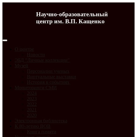
Научно-образовательный
центр им. В.П. Кащенко
О центре
Новости
ЭБД "Личные коллекции"
Музей
Персоналии ученых
Виртуальные выставки
История в событиях
Мониторинги СМИ
2024
2023
2022
2021
2020
Электронная библиотека
К 80-летию ВОВ
Книга памяти