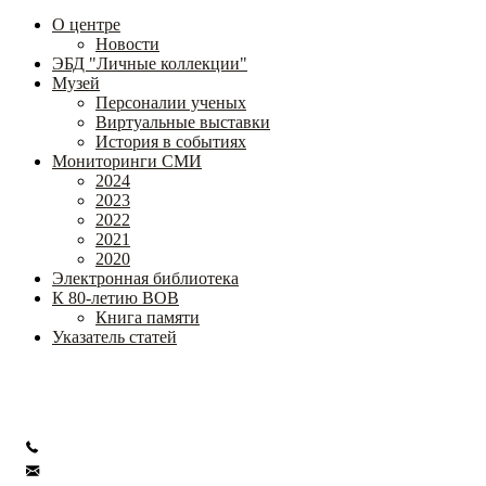
О центре
Новости
ЭБД "Личные коллекции"
Музей
Персоналии ученых
Виртуальные выставки
История в событиях
Мониторинги СМИ
2024
2023
2022
2021
2020
Электронная библиотека
К 80-летию ВОВ
Книга памяти
Указатель статей
Федеральное государственное бюджетное научное учреждение
«Институт коррекционной педагогики»
+7 (499) 245-04-52
info@ikp.email