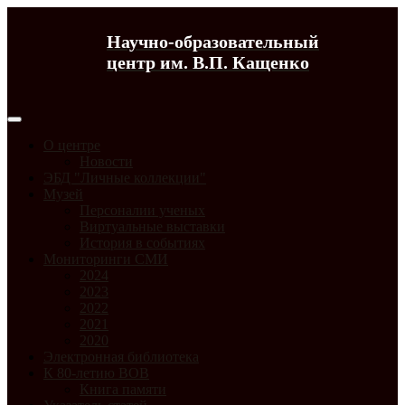
Научно-образовательный
центр им. В.П. Кащенко
О центре
Новости
ЭБД "Личные коллекции"
Музей
Персоналии ученых
Виртуальные выставки
История в событиях
Мониторинги СМИ
2024
2023
2022
2021
2020
Электронная библиотека
К 80-летию ВОВ
Книга памяти