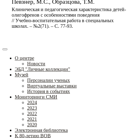
Певзнер, М.С., Образцова, Т.М.
Клиническая и педагогическая характеристика детей-
олигофренов с особенностями поведения
// Учебно-воспитательная работа в специальных
школах. – №2(71). – С. 77-93.
О центре
Новости
ЭБД "Личные коллекции"
Музей
Персоналии ученых
Виртуальные выставки
История в событиях
Мониторинги СМИ
2024
2023
2022
2021
2020
Электронная библиотека
К 80-летию ВОВ