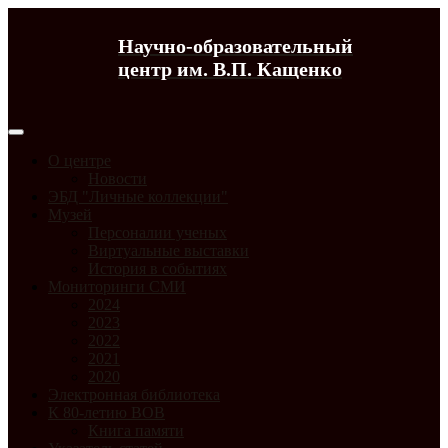
Научно-образовательный
центр им. В.П. Кащенко
О центре
Новости
ЭБД "Личные коллекции"
Музей
Персоналии ученых
Виртуальные выставки
История в событиях
Мониторинги СМИ
2024
2023
2022
2021
2020
Электронная библиотека
К 80-летию ВОВ
Книга памяти