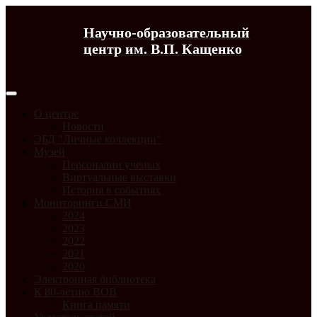
Научно-образовательный
центр им. В.П. Кащенко
О центре
Новости
ЭБД "Личные коллекции"
Музей
Персоналии ученых
Виртуальные выставки
История в событиях
Мониторинги СМИ
2024
2023
2022
2021
2020
Электронная библиотека
К 80-летию ВОВ
Книга памяти