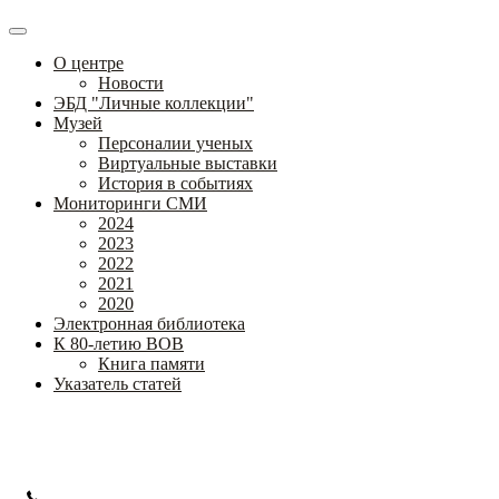
О центре
Новости
ЭБД "Личные коллекции"
Музей
Персоналии ученых
Виртуальные выставки
История в событиях
Мониторинги СМИ
2024
2023
2022
2021
2020
Электронная библиотека
К 80-летию ВОВ
Книга памяти
Указатель статей
Федеральное государственное бюджетное научное учреждение
«Институт коррекционной педагогики»
+7 (499) 245-04-52