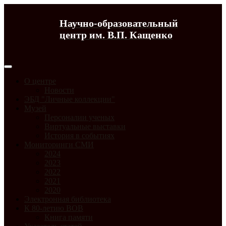
Научно-образовательный
центр им. В.П. Кащенко
О центре
Новости
ЭБД "Личные коллекции"
Музей
Персоналии ученых
Виртуальные выставки
История в событиях
Мониторинги СМИ
2024
2023
2022
2021
2020
Электронная библиотека
К 80-летию ВОВ
Книга памяти