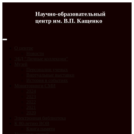
Научно-образовательный
центр им. В.П. Кащенко
О центре
Новости
ЭБД "Личные коллекции"
Музей
Персоналии ученых
Виртуальные выставки
История в событиях
Мониторинги СМИ
2024
2023
2022
2021
2020
Электронная библиотека
К 80-летию ВОВ
Книга памяти