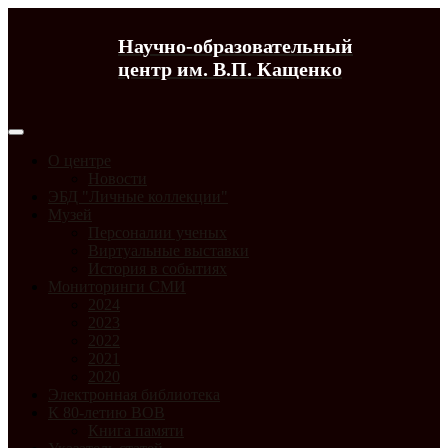
Научно-образовательный
центр им. В.П. Кащенко
О центре
Новости
ЭБД "Личные коллекции"
Музей
Персоналии ученых
Виртуальные выставки
История в событиях
Мониторинги СМИ
2024
2023
2022
2021
2020
Электронная библиотека
К 80-летию ВОВ
Книга памяти