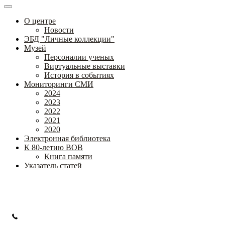
О центре
Новости
ЭБД "Личные коллекции"
Музей
Персоналии ученых
Виртуальные выставки
История в событиях
Мониторинги СМИ
2024
2023
2022
2021
2020
Электронная библиотека
К 80-летию ВОВ
Книга памяти
Указатель статей
Федеральное государственное бюджетное научное учреждение
«Институт коррекционной педагогики»
+7 (499) 245-04-52