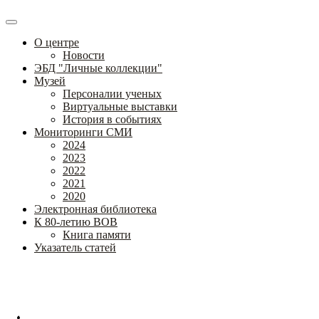
О центре
Новости
ЭБД "Личные коллекции"
Музей
Персоналии ученых
Виртуальные выставки
История в событиях
Мониторинги СМИ
2024
2023
2022
2021
2020
Электронная библиотека
К 80-летию ВОВ
Книга памяти
Указатель статей
Федеральное государственное бюджетное научное учреждение
«Институт коррекционной педагогики»