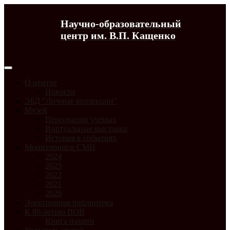
Научно-образовательный
центр им. В.П. Кащенко
О центре
Новости
ЭБД "Личные коллекции"
Музей
Персоналии ученых
Виртуальные выставки
История в событиях
Мониторинги СМИ
2024
2023
2022
2021
2020
Электронная библиотека
К 80-летию ВОВ
Книга памяти