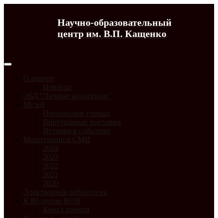
Научно-образовательный
центр им. В.П. Кащенко
О центре
Новости
ЭБД "Личные коллекции"
Музей
Персоналии ученых
Виртуальные выставки
История в событиях
Мониторинги СМИ
2024
2023
2022
2021
2020
Электронная библиотека
К 80-летию ВОВ
Книга памяти