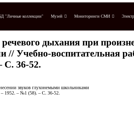
БД "Личные коллекции"
Музей
Мониторинги СМИ
Электр
 речевого дыхания при произне
 // Учебно-воспитательная ра
 С. 36-52.
знесении звуков глухонемыми школьниками
 1952. – №1 (58). – С. 36-52.
Мониторинги СМИ
Электронная библиотека
К 80-летию ВОВ
Указатель статей