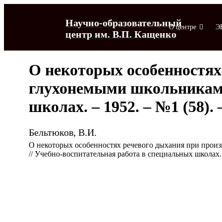
Научно-образовательный
О центре
Э
центр им. В.П. Кащенко
О некоторых особенностях
глухонемыми школьниками
школах. – 1952. – №1 (58). –
Бельтюков, В.И.
О некоторых особенностях речевого дыхания при прои
// Учебно-воспитательная работа в специальных школах. –
О центре
ЭБД "Личные коллекции"
Музей