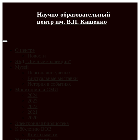
Научно-образовательный
центр им. В.П. Кащенко
О центре
Новости
ЭБД "Личные коллекции"
Музей
Персоналии ученых
Виртуальные выставки
История в событиях
Мониторинги СМИ
2024
2023
2022
2021
2020
Электронная библиотека
К 80-летию ВОВ
Книга памяти