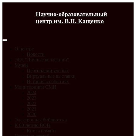
Научно-образовательный
центр им. В.П. Кащенко
О центре
Новости
ЭБД "Личные коллекции"
Музей
Персоналии ученых
Виртуальные выставки
История в событиях
Мониторинги СМИ
2024
2023
2022
2021
2020
Электронная библиотека
К 80-летию ВОВ
Книга памяти