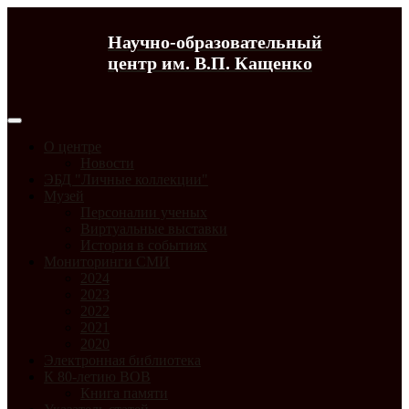
Научно-образовательный
центр им. В.П. Кащенко
О центре
Новости
ЭБД "Личные коллекции"
Музей
Персоналии ученых
Виртуальные выставки
История в событиях
Мониторинги СМИ
2024
2023
2022
2021
2020
Электронная библиотека
К 80-летию ВОВ
Книга памяти