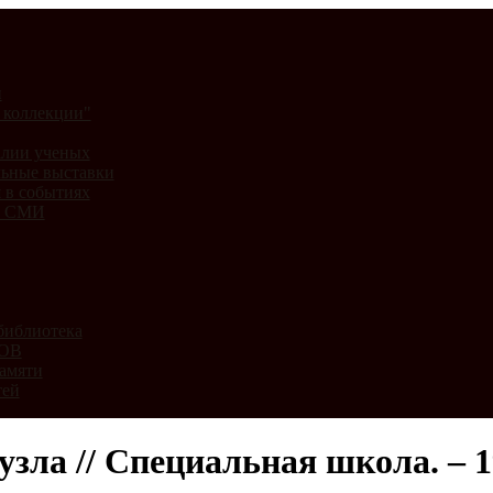
и
 коллекции"
лии ученых
ьные выставки
 в событиях
и СМИ
библиотека
ВОВ
амяти
тей
ла // Специальная школа. – 196