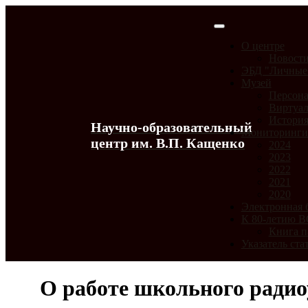
О центре
Новост
ЭБД "Личные
Музей
Персона
Виртуал
История
Научно-образовательный
Мониторинг
центр им. В.П. Кащенко
2024
2023
2022
2021
2020
Электронная 
К 80-летию 
Книга п
Указатель ста
О работе школьного радиоуз