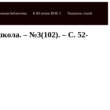
онная библиотека
К 80-летию ВОВ
Указатель статей
ола. – №3(102). – С. 52-