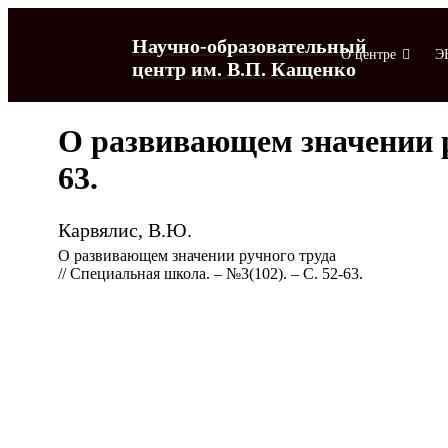
Научно-образовательный
О центре
Э
центр им. В.П. Кащенко
О развивающем значении ру
63.
Карвялис, В.Ю.
О развивающем значении ручного труда
// Специальная школа. – №3(102). – С. 52-63.
О центре
ЭБД "Личные коллекции"
Музей