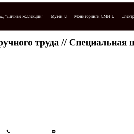
БД "Личные коллекции"
Музей
Мониторинги СМИ
Электр
чного труда // Специальная шк
Мониторинги СМИ
Электронная библиотека
К 80-летию ВОВ
Указатель статей
+7 (499) 245-04-52
info@ikp.email