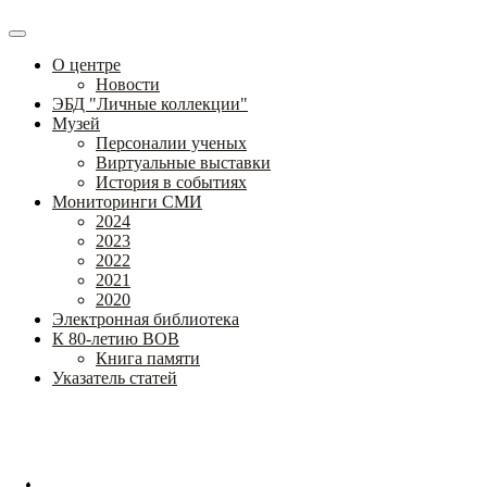
О центре
Новости
ЭБД "Личные коллекции"
Музей
Персоналии ученых
Виртуальные выставки
История в событиях
Мониторинги СМИ
2024
2023
2022
2021
2020
Электронная библиотека
К 80-летию ВОВ
Книга памяти
Указатель статей
Федеральное государственное бюджетное научное учреждение
«Институт коррекционной педагогики»