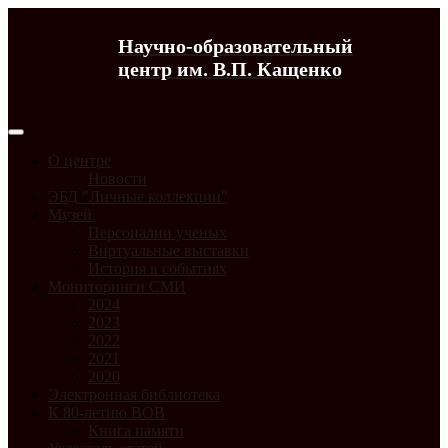
Научно-образовательный
центр им. В.П. Кащенко
О центре
Новости
ЭБД "Личные коллекции"
Музей
Персоналии ученых
Виртуальные выставки
История в событиях
Мониторинги СМИ
2024
2023
2022
2021
2020
Электронная библиотека
К 80-летию ВОВ
Книга памяти